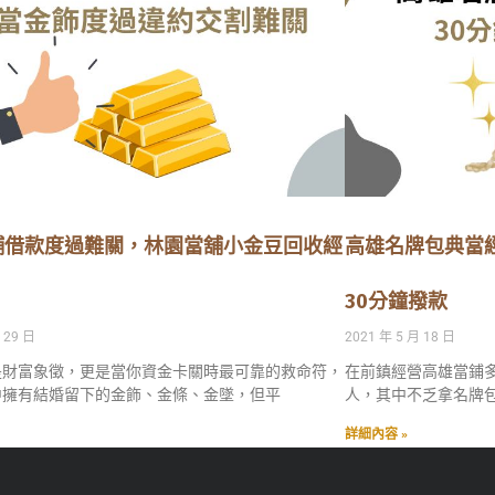
舖借款度過難關，林園當舖小金豆回收經
高雄名牌包典當
30分鐘撥款
 29 日
2021 年 5 月 18 日
是財富象徵，更是當你資金卡關時最可靠的救命符，
在前鎮經營高雄當鋪
中擁有結婚留下的金飾、金條、金墜，但平
人，其中不乏拿名牌
詳細內容 »