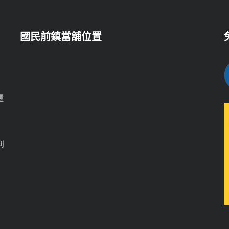
國民前鎮當舖位置
）
還
利
月