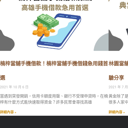
楠梓當舖手機借款！楠梓當舖手機借錢急用錢首
林園當
選
驗分享
2021 年 10 月 6 日
2021 年 7 月
當遇到突發開銷，信用卡額度用罄、銀行不受理申貸時，在楠
黃金除了
梓有什麼方式能快速取得資金？許多民眾會尋找高雄
很多人家
詳細內容 »
詳細內容 »