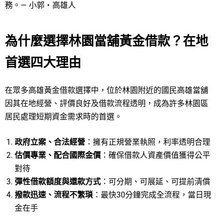
務。— 小郭・高雄人
為什麼選擇林園當舖黃金借款？在地
首選四大理由
在眾多高雄黃金借款選擇中，位於林園附近的國民高雄當舖
因其在地經營、評價良好及借款流程透明，成為許多林園區
居民處理短期資金需求時的首選。
政府立案、合法經營
：擁有正規營業執照，利率透明合理
估價專業、配合國際金價
：確保借款人資產價值獲得公平
對待
彈性借款額度與還款方式
：可分期、可展延、可提前清償
撥款迅速、流程不繁瑣
：最快30分鐘完成全流程，當日現
金在手