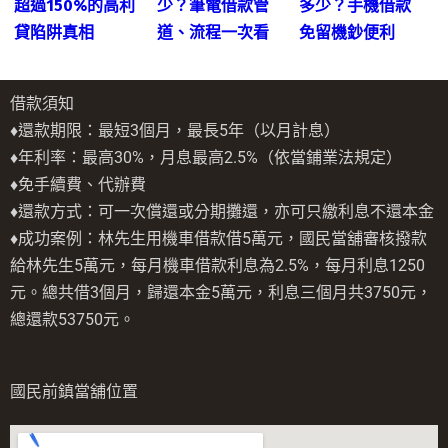
超過150%的高利
少？筆電借款管
多少？手機借款
貸陷阱真相
道、流程一次看
免留機鈔便利
借款須知
♦還款期限：最短3個月，最長5年（以月計息）
♦年利率：最高30%，月息最高2.5%（依當鋪業法規定）
♦免手續費、代辦費
♦還款方式：可一次償還或分期攤還，亦可只繳利息不還本金
♦成功案例：林先生用機車借款借5萬元，國民當舖審核撥款
給林先生5萬元，每月機車借款利息為2.5%，每月利息1250
元。總共借3個月，歸還本金5萬元，利息三個月共3750元，
總還款53750元。
國民前鎮當舖位置