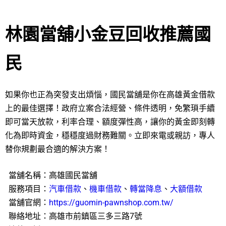
林園當舖小金豆回收推薦國
民
如果你也正為突發支出煩惱，國民當舖是你在高雄黃金借款
上的最佳選擇！政府立案合法經營、條件透明，免繁瑣手續
即可當天放款，利率合理、額度彈性高，讓你的黃金即刻轉
化為即時資金，穩穩度過財務難關。立即來電或親訪，專人
替你規劃最合適的解決方案！
當舖名稱：高雄國民當舖
服務項目：
汽車借款
、
機車借款
、
轉當降息
、
大額借款
當舖官網：
https://guomin-pawnshop.com.tw/
聯絡地址：高雄市前鎮區三多三路7號