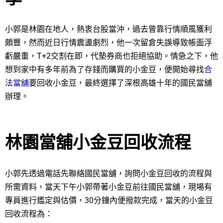
小郭是林園在地人，熱衷台股當沖，過去曾靠行情順風獲利
頗豐，然而近日行情震盪劇烈，他一次留倉失誤導致帳面浮
虧嚴重，T+2交割在即，代墊券商也拒絕協助。情急之下，他
想到家中有多年前為了存錢而購買的小金豆，便開始尋找
合
法當舖
要回收小金豆，最終選擇了深根高雄十年的國民當舖
辦理。
林園當舖小金豆回收流程
小郭先透過電話先聯絡國民當舖，詢問小金豆回收的流程與
所需資料，當天下午小郭帶著小金豆前往國民當舖，現場有
專員進行鑑定與估價，30分鐘內便撥款完成，當天的小金豆
回收流程為：