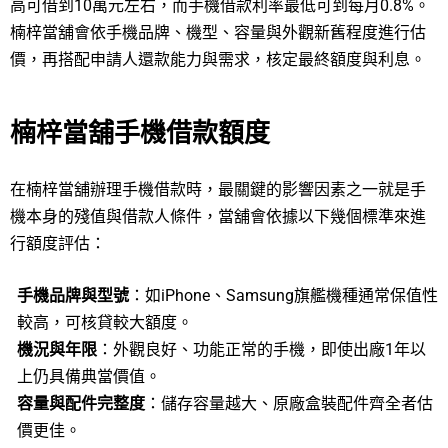
高可借到10萬元左右，而手機借款利率最低可到每月0.8%。
楠梓當舖會依手機品牌、機型、容量與外觀新舊程度進行估
價，再搭配申請人還款能力與需求，核定最終額度與利息。
楠梓當舖手機借款額度
在楠梓當舖辦理手機借款時，最關鍵的影響因素之一就是手
機本身的殘值與借款人條件，當舖會依據以下幾個標準來進
行額度評估：
手機品牌與型號
：如iPhone、Samsung旗艦機種通常保值性
較高，可核貸較大額度。
機況與年限
：外觀良好、功能正常的手機，即使出廠1年以
上仍具備典當價值。
容量與配件完整度
：儲存容量越大、原廠盒裝配件齊全者估
價更佳。