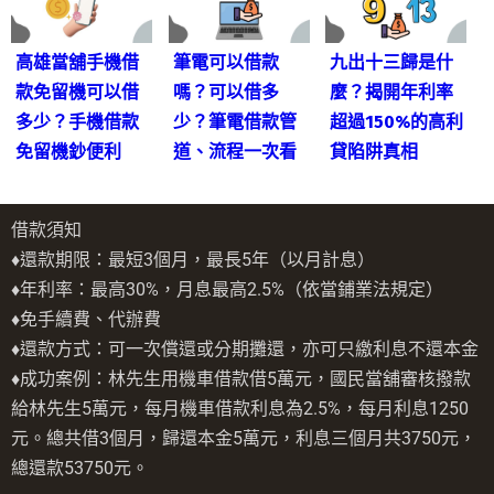
高雄當舖手機借
筆電可以借款
九出十三歸是什
款免留機可以借
嗎？可以借多
麼？揭開年利率
多少？手機借款
少？筆電借款管
超過150%的高利
免留機鈔便利
道、流程一次看
貸陷阱真相
借款須知
♦還款期限：最短3個月，最長5年（以月計息）
♦年利率：最高30%，月息最高2.5%（依當鋪業法規定）
♦免手續費、代辦費
♦還款方式：可一次償還或分期攤還，亦可只繳利息不還本金
♦成功案例：林先生用機車借款借5萬元，國民當舖審核撥款
給林先生5萬元，每月機車借款利息為2.5%，每月利息1250
元。總共借3個月，歸還本金5萬元，利息三個月共3750元，
總還款53750元。