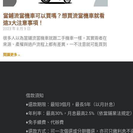
當鋪流當機車可以買嗎？想買流當機車就看
這3大注意事項！
2023 年 8 月 9 日
很多人以為當鋪流當機車就跟二手機車一樣，其實兩者在
來源、產權與過戶流程上都有差異，一不注意就可能買到
閱讀更多 »
借款須知
♦還款期限：最短3個月，最長5年（以月計息）
♦年利率：最高30%，月息最高2.5%（依當鋪業法規定
♦免手續費、代辦費
♦還款方式：可一次償還或分期攤還，亦可只繳利息不